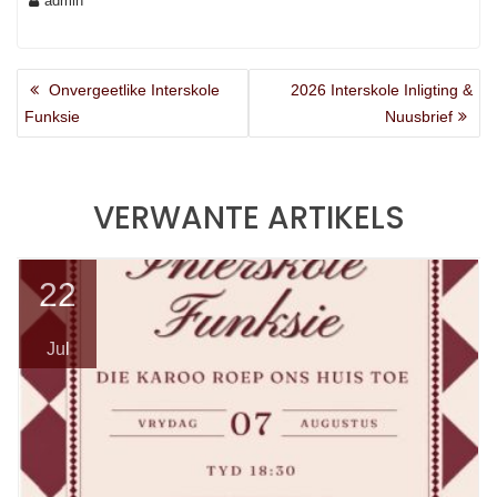
admin
ARTIKEL
Previous
Next
Onvergeetlike Interskole
2026 Interskole Inligting &
NAVIGASIE
post:
post:
Funksie
Nuusbrief
VERWANTE ARTIKELS
22
Jul