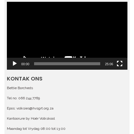
Videospeler
00:00
25:06
KONTAK ONS
Bettie Borcheds
Tel no: 066 244 7769
Epos: volksies@hvsgrt.org.za
Kantoorure by Hoër Volkskool
Maandag tot Vrydag 08:00 tot 13:00