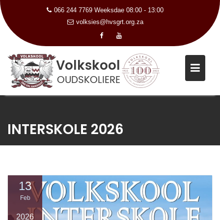
066 244 7769 Weeksdae 08:00 - 13:00
volksies@hvsgrt.org.za
Skip
to
INTERSKOLE 2026
content
13
Feb
2026