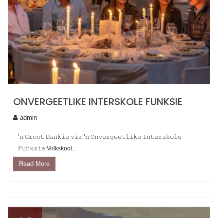
ONVERGEETLIKE INTERSKOLE FUNKSIE
admin
’𝚗 𝙶𝚛𝚘𝚘𝚝 𝙳𝚊𝚗𝚔𝚒𝚎 𝚟𝚒𝚛 ’𝚗 𝙾𝚗𝚟𝚎𝚛𝚐𝚎𝚎𝚝𝚕𝚒𝚔𝚎 𝙸𝚗𝚝𝚎𝚛𝚜𝚔𝚘𝚕𝚎
𝙵𝚞𝚗𝚔𝚜𝚒𝚎 Volkskool...
Read More