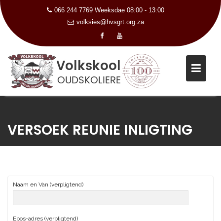
066 244 7769 Weeksdae 08:00 - 13:00
volksies@hvsgrt.org.za
Skip
to
VERSOEK REUNIE INLIGTING
content
Naam en Van (verpligtend)
Epos-adres (verpligtend)