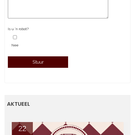
Is u 'n robot?
Nee
AKTUEEL
22