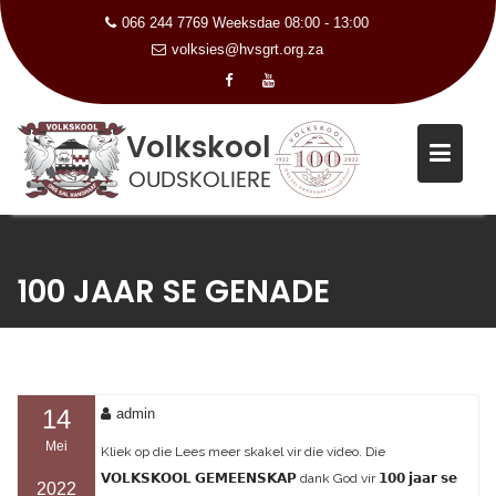
066 244 7769 Weeksdae 08:00 - 13:00
volksies@hvsgrt.org.za
Skip
to
100 JAAR SE GENADE
content
14
admin
Mei
Kliek op die Lees meer skakel vir die video. Die
𝗩𝗢𝗟𝗞𝗦𝗞𝗢𝗢𝗟 𝗚𝗘𝗠𝗘𝗘𝗡𝗦𝗞𝗔𝗣 dank God vir 𝟭𝟬𝟬 𝗷𝗮𝗮𝗿 𝘀𝗲
2022