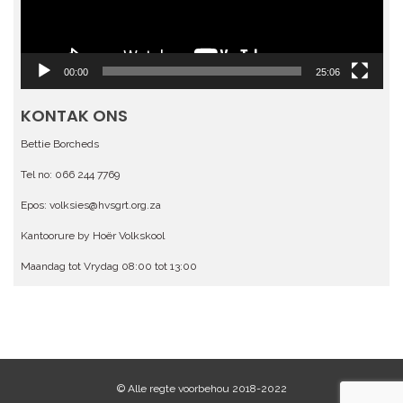
00:00
25:06
KONTAK ONS
Bettie Borcheds
Tel no: 066 244 7769
Epos: volksies@hvsgrt.org.za
Kantoorure by Hoër Volkskool
Maandag tot Vrydag 08:00 tot 13:00
© Alle regte voorbehou 2018-2022