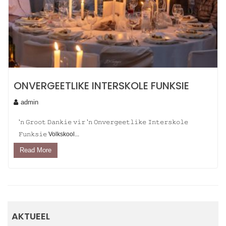
ONVERGEETLIKE INTERSKOLE FUNKSIE
admin
’𝚗 𝙶𝚛𝚘𝚘𝚝 𝙳𝚊𝚗𝚔𝚒𝚎 𝚟𝚒𝚛 ’𝚗 𝙾𝚗𝚟𝚎𝚛𝚐𝚎𝚎𝚝𝚕𝚒𝚔𝚎 𝙸𝚗𝚝𝚎𝚛𝚜𝚔𝚘𝚕𝚎
𝙵𝚞𝚗𝚔𝚜𝚒𝚎 Volkskool...
Read More
AKTUEEL