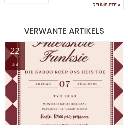
NAVIGASIE
post:
post:
REÜNIE-ETE
VERWANTE ARTIKELS
22
Jul