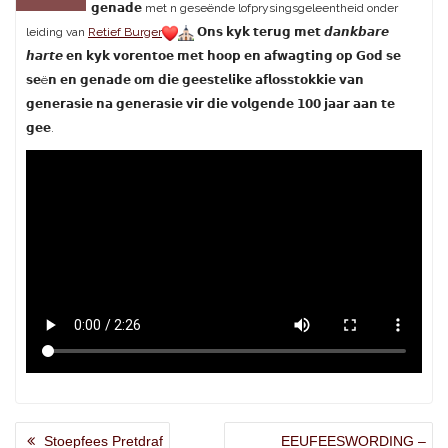
𝗴𝗲𝗻𝗮𝗱𝗲 met n geseënde lofprysingsgeleentheid onder
leiding van
Retief Burger
𝗢𝗻𝘀 𝗸𝘆𝗸 𝘁𝗲𝗿𝘂𝗴 𝗺𝗲𝘁 𝙙𝙖𝙣𝙠𝙗𝙖𝙧𝙚
𝙝𝙖𝙧𝙩𝙚 𝗲𝗻 𝗸𝘆𝗸 𝘃𝗼𝗿𝗲𝗻𝘁𝗼𝗲 𝗺𝗲𝘁 𝗵𝗼𝗼𝗽 𝗲𝗻 𝗮𝗳𝘄𝗮𝗴𝘁𝗶𝗻𝗴 𝗼𝗽 𝗚𝗼𝗱 𝘀𝗲
𝘀𝗲ë𝗻 𝗲𝗻 𝗴𝗲𝗻𝗮𝗱𝗲 𝗼𝗺 𝗱𝗶𝗲 𝗴𝗲𝗲𝘀𝘁𝗲𝗹𝗶𝗸𝗲 𝗮𝗳𝗹𝗼𝘀𝘀𝘁𝗼𝗸𝗸𝗶𝗲 𝘃𝗮𝗻
𝗴𝗲𝗻𝗲𝗿𝗮𝘀𝗶𝗲 𝗻𝗮 𝗴𝗲𝗻𝗲𝗿𝗮𝘀𝗶𝗲 𝘃𝗶𝗿 𝗱𝗶𝗲 𝘃𝗼𝗹𝗴𝗲𝗻𝗱𝗲 𝟭𝟬𝟬 𝗷𝗮𝗮𝗿 𝗮𝗮𝗻 𝘁𝗲
𝗴𝗲𝗲.
ARTIKEL
Previous
Next
Stoepfees Pretdraf
EEUFEESWORDING –