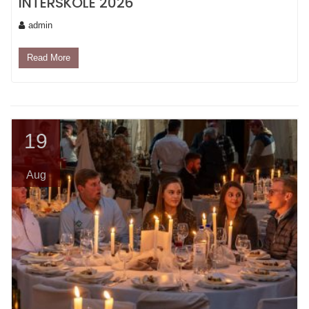
INTERSKOLE 2026
admin
Read More
19
Aug