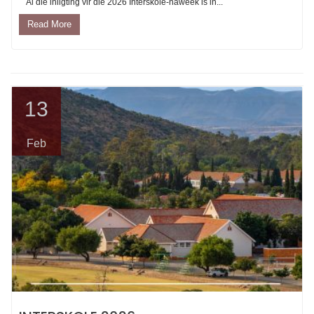
Al die inligting vir die 2026 Interskole-naweek is in...
Read More
13
Feb