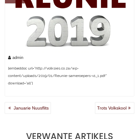
admin
[embeddoc url=”http://volksies.co.za/wp-
content/uploads/2019/01/Reunie-sameroepers-v1_1.pdf”
download=”all”]
ARTIKEL
Previous
Next
Januarie Nuusflits
Trots Volkskool
NAVIGASIE
post:
post:
VERWANTE ARTIKELS