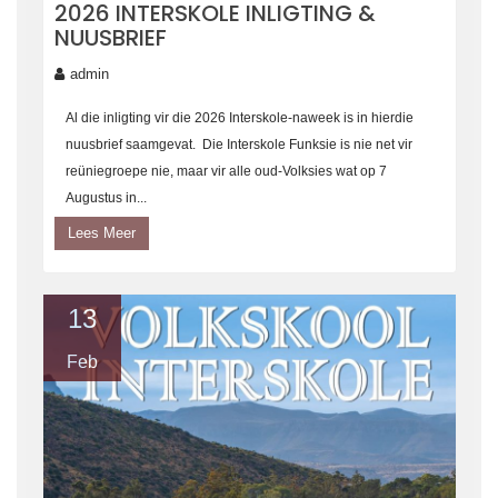
2026 INTERSKOLE INLIGTING &
NUUSBRIEF
admin
Al die inligting vir die 2026 Interskole-naweek is in hierdie
nuusbrief saamgevat. Die Interskole Funksie is nie net vir
reüniegroepe nie, maar vir alle oud-Volksies wat op 7
Augustus in...
Lees Meer
13
Feb